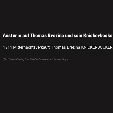
Ansturm auf Thomas Brezina und sein Knickerboc
1 /11
Mitternachtsverkauf: Thomas Brezina KNICKERBOCKE
(Bild: Ecowin Verlag GmbH/APA-Fotoservice/Hörmandinger)