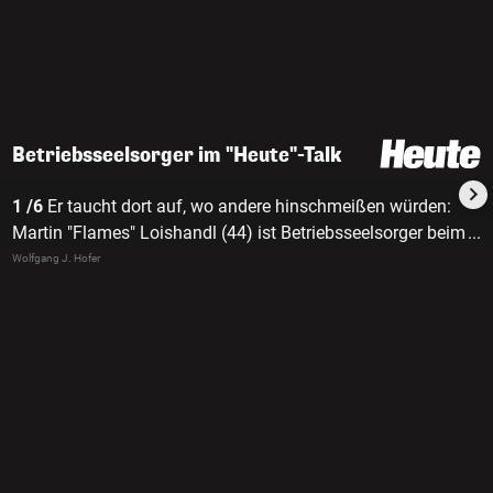
Betriebsseelsorger im "Heute"-Talk
1 /6
Er taucht dort auf, wo andere hinschmeißen würden:
Martin "Flames" Loishandl (44) ist Betriebsseelsorger beim
...
"Treffpunkt mensch & arbeit" Linz-Mitte.
Wolfgang J. Hofer