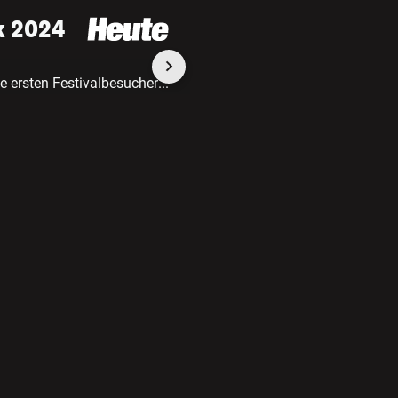
k 2024
 ersten Festivalbesucher
...
2 /4
Rund 200.000 Festivalbes
Sascha Trimmel