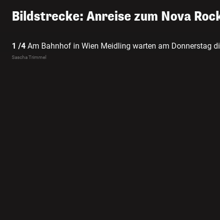
Bildstrecke: Anreise zum Nova Roc
1 /4
Am Bahnhof in Wien Meidling warten am Donnerstag die
auf ihren Zug nach Nickelsdorf.
Sascha Trimmel