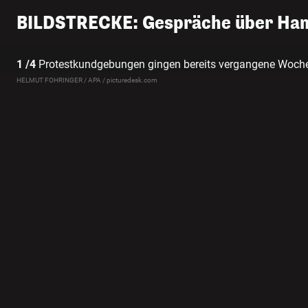
BILDSTRECKE: Gespräche über Hande
1 /4
Protestkundgebungen gingen bereits vergangene Woche
HELMUT FOHRINGER / APA / picturedesk.com