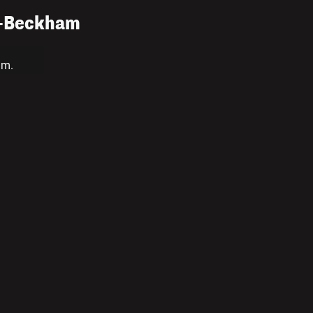
z-Beckham
am.