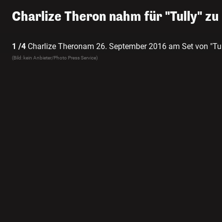
Charlize Theron nahm für "Tully" zu
1 /4
Charlize Theronam 26. September 2016 am Set von "Tul
(Bild: kein Anbieter/Photo Press Service)