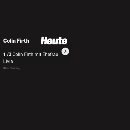
Colin Firth
1 /3
Colin Firth mit Ehefrau
2 /3
Ur-Brite Colin Firth mit
Livia
seiner Frau Livia Giuggioli
(Bild: Reuters)
(Bild: Reuters)