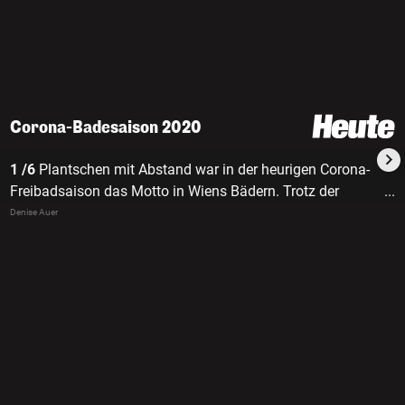
Corona-Badesaison 2020
1 /6
Plantschen mit Abstand war in der heurigen Corona-
Freibadsaison das Motto in Wiens Bädern. Trotz der
...
strengen Regeln ließen sich knapp 1,2 Millionen
Denise Auer
Wasserratten den Badespaß nicht verderben.