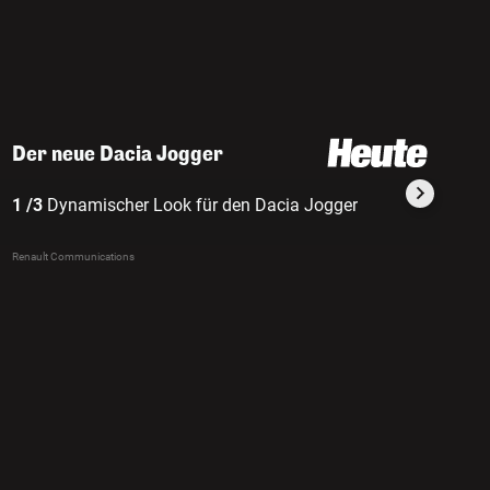
Der neue Dacia Jogger
1 /3
Dynamischer Look für den Dacia Jogger
2 /3
Volv
Renault Communications
Renaul