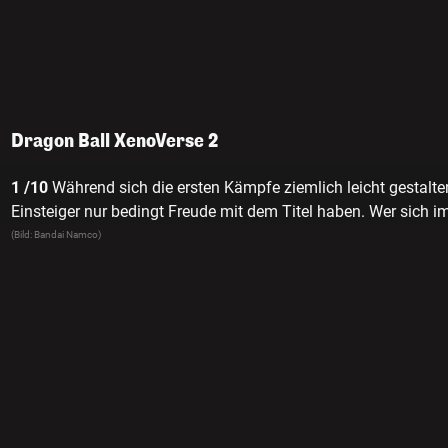
Dragon Ball XenoVerse 2
1 /10
Während sich die ersten Kämpfe ziemlich leicht gestalte
Einsteiger nur bedingt Freude mit dem Titel haben. Wer sich i
Universum nicht auskennt, dem wird die Bedeutung gewisser
(Bild: Bandai Namco)
die Wichtigkeit der Figuren verborgen bleiben.