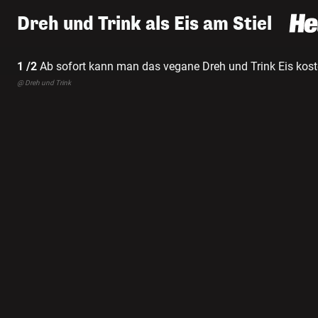
Dreh und Trink als Eis am Stiel
1 /2
Ab sofort kann man das vegane Dreh und Trink Eis kost
in den beliebten Sorten Cola-Orange und Kirsche-Zitrone.
@ Dreh und Trink