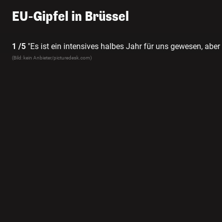
EU-Gipfel in Brüssel
1 /5
"Es ist ein intensives halbes Jahr für uns gewesen, aber
Pressekonferenz.
(Bild: kein Anbieter/picturedesk.com)