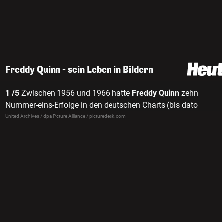
Freddy Quinn - sein Leben in Bildern
1 /5
Zwischen 1956 und 1966 hatte
Freddy Quinn
zehn
Nummer-eins-Erfolge in den deutschen Charts (bis dato
unerreicht!) und wurde zu dieser Zeit zum erfolgreichsten
United Archives / dpa Picture Alliance / picturedesk.com
deutschsprachigen Sänger.