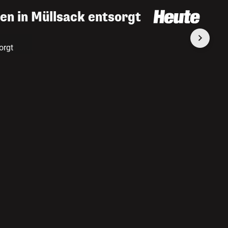
en in Müllsack entsorgt
orgt
2
D