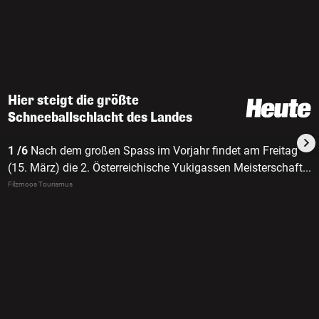
Hier steigt die größte
Schneeballschlacht des Landes
1 /6
Nach dem großen Spass im Vorjahr findet am Freitag
(15. März) die 2. Österreichische Yukigassen Meisterschaft
...
im Salzburger Bergdorf Filzmoos (Pongau) statt.
Filzmoos Tourismus