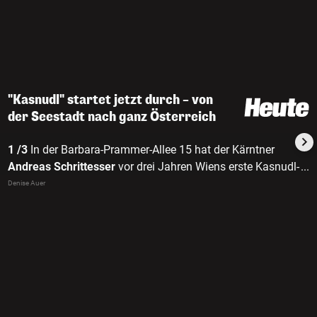
"Kasnudl" startet jetzt durch – von
der Seestadt nach ganz Österreich
1 /3
In der Barbara-Prammer-Allee 15 hat der Kärntner
Andreas Schrittesser
vor drei Jahren Wiens erste Kasnudl-
...
Manufaktur in der Seestadt eröffnet.
Denise Auer