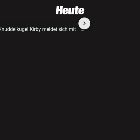
 Knuddelkugel Kirby meldet sich mit
...
2 /10
Kirby begegne
Gegnern entgegen
(Bild: Entwickler)