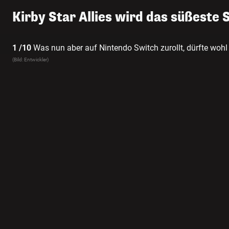
Kirby Star Allies wird das süßeste 
1 /10
Was nun aber auf Nintendo Switch zurollt, dürfte wohl 
seinem neuen Game Kirby Star Allies zurück. Diesmal mit n
(Bild: Entwickler)