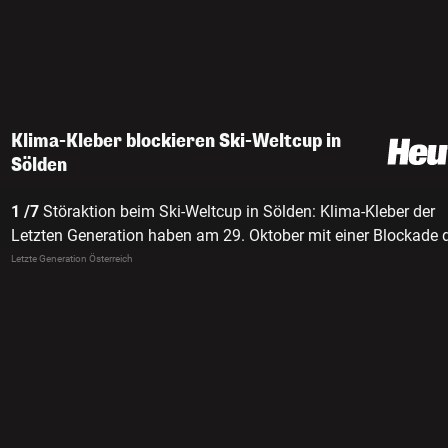
Klima-Kleber blockieren Ski-Weltcup in
Sölden
1 /7
Störaktion beim Ski-Weltcup in Sölden: Klima-Kleber der
Letzten Generation haben am 29. Oktober mit einer Blockade 
einzige Zufahrtsstraße zur Rennstrecke lahmgelegt.
Letzte Generation Österreich