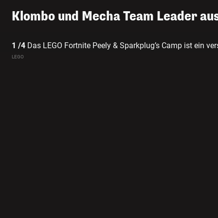
Klombo und Mecha Team Leader aus 
1 /4
Das LEGO Fortnite Peely & Sparkplug’s Camp ist ein vers
Herausforderungen in LEGO Fortnite Odyssey basiert.
LEGO