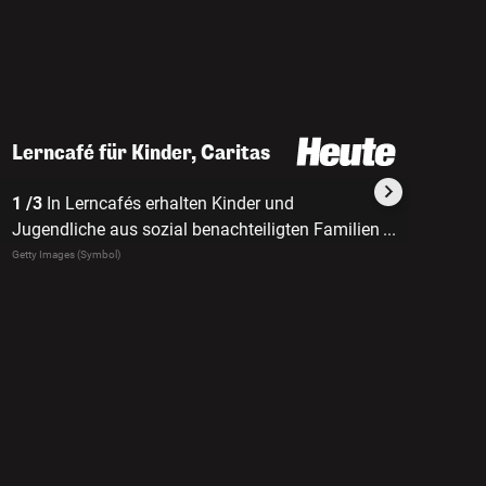
Lerncafé für Kinder, Caritas
1 /3
In Lerncafés erhalten Kinder und
2 /3
Die 
Jugendliche aus sozial benachteiligten Familien
...
Schultas
kostenlose Unterstützung beim Lernen.
Getty Images (Symbol)
Caritas