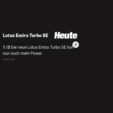
Lotus Emira Turbo SE
1 /3
Der neue Lotus Emira Turbo SE hat
2 /3
Das "SE" steh
nun noch mehr Power.
Equipment".
Lotus Cars
Lotus Cars