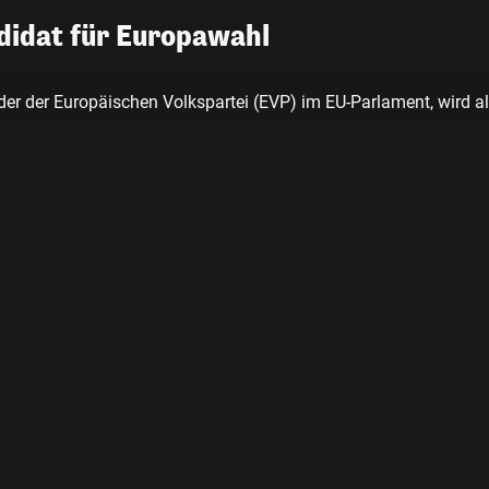
didat für Europawahl
er der Europäischen Volkspartei (EVP) im EU-Parlament, wird a
ionspräsident Jean-Claude Juncker gehen.