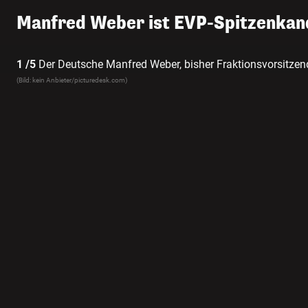
Manfred Weber ist EVP-Spitzenkan
1 /5
Der Deutsche Manfred Weber, bisher Fraktionsvorsitzend
Spitzenkandidat ins Rennen um die Nachfolge von Kommiss
(Bild: kein Anbieter/picturedesk.com)