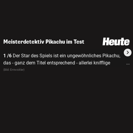
Meisterdetektiv Pikachu im Test
1 /6
Der Star des Spiels ist ein ungewöhnliches Pikachu,
das - ganz dem Titel entsprechend - allerlei knifflige
...
Kriminalfälle lösen muss. Der gelbe Geselle trägt einen
(Bild: Entwickler)
Hut, auf den Sherlock Holmes persönlich neidisch wäre,
und hat eine Vorliebe für Kaffee.