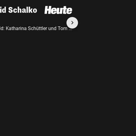
vid Schalko
ild: Katharina Schüttler und Tom
...
2 /10
Es gibt insgesamt
Sky