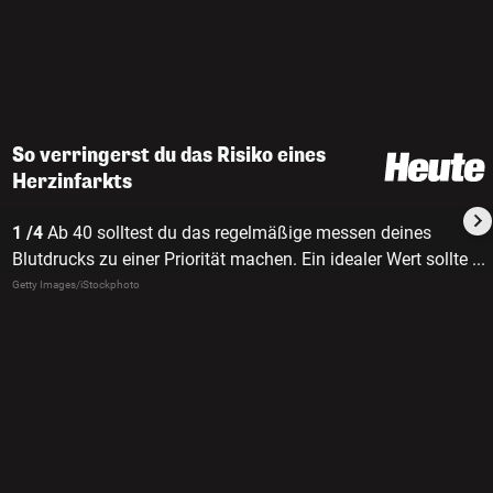
So verringerst du das Risiko eines
Herzinfarkts
1 /4
Ab 40 solltest du das regelmäßige messen deines
Blutdrucks zu einer Priorität machen. Ein idealer Wert sollte
...
bei 130/80 liegen.
Getty Images/iStockphoto