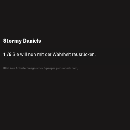
Stormy Daniels
1 /6
Sie will nun mit der Wahrheit rausrücken.
(Bild: kein Anbieter/imago stock & people, picturedesk.com)