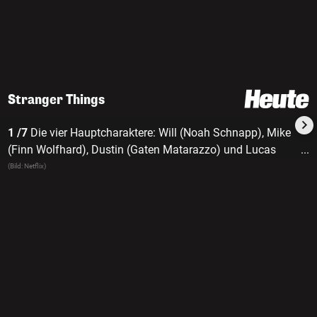
Stranger Things
1 /7
Die vier Hauptcharaktere: Will (Noah Schnapp), Mike
(Finn Wolfhard), Dustin (Gaten Matarazzo) und Lucas
...
(Caleb McLaughlin)
(Bild: Netflix)