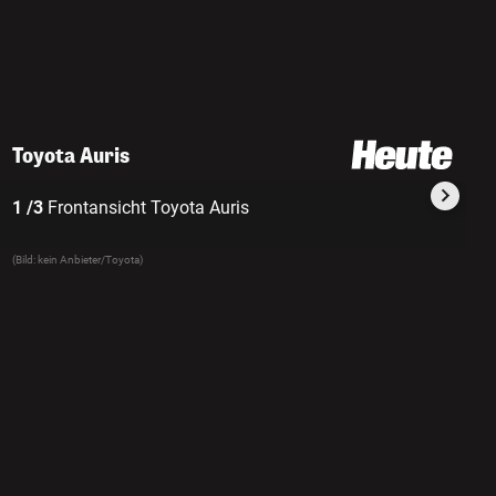
Toyota Auris
1 /3
Frontansicht Toyota Auris
2 
(Bild: kein Anbieter/Toyota)
(Bil