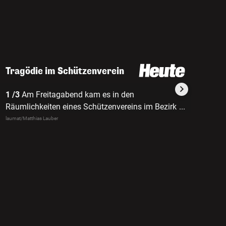
Tragödie im Schützenverein
1 /3
Am Freitagabend kam es in den
2 /3
Der 
Räumlichkeiten eines Schützenvereins im Bezirk
...
21.20 Uh
Wels-Land zu einem schlimmen Schussunfall.
neuen Fa
laumat/Matthias Lauber
laumat/Matth
besessen