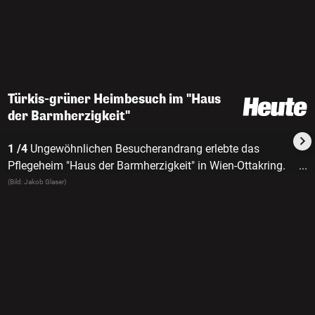
Türkis-grüner Heimbesuch im "Haus
der Barmherzigkeit"
1 /4
Ungewöhnlichen Besucherandrang erlebte das
Pflegeheim "Haus der Barmherzigkeit" in Wien-Ottakring.
...
Sozialminister Rudolf Anschober (Grüne), Bundeskanzler
(Bild: Jakob Glaser)
Sebastian Kurz (ÖVP) und Vizekanzler Werner Kogler
(Grüne, v.l.n.r.) besuchten die allgemeine Palliativstation
des Hauses