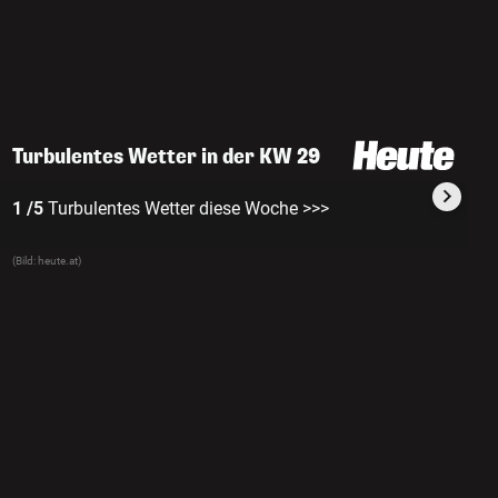
Turbulentes Wetter in der KW 29
1 /5
Turbulentes Wetter diese Woche >>>
2 
(Bild: heute.at)
(Bi