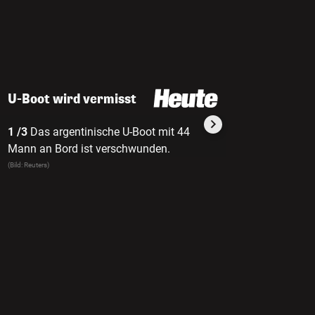
U-Boot wird vermisst
1 /3
Das argentinische U-Boot mit 44
2 /3
nach 15 tag
Mann an Bord ist verschwunden.
tot erklärt und 
eingestellt.
(Bild: Reuters)
(Bild: Reuters)