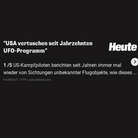
"USA vertuschen seit Jahrzehnten
UFO-Programm"
1 /5
US-Kampfpiloten berichten seit Jahren immer mal
wieder von Sichtungen unbekannter Flugobjekte, wie dieses
...
vom US-Verteidigungsministerium veröffentlichte Bild zeigt.
HANDOUT / AFP / picturedesk.com
Offiziell bestätigt wurden Sichtungen von Außerirdischen
aber nie.