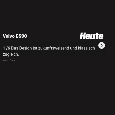
Volvo ES90
1 /6
Das Design ist zukunftsweisend und klassisch
2 /
zugleich.
Hec
Volvo Cars
Volv