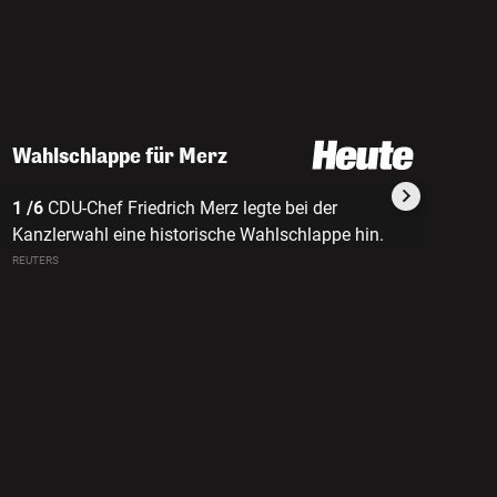
Wahlschlappe für Merz
1 /6
CDU-Chef Friedrich Merz legte bei der
2 /6
Er 
Kanzlerwahl eine historische Wahlschlappe hin.
Mehrhei
REUTERS
REUTERS