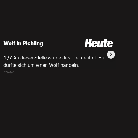
Wolf in Pichling
1 /7
An dieser Stelle wurde das Tier gefilmt. Es
2 /7
An d
dürfte sich um einen Wolf handeln.
dürfte s
"Heute"
"Heute"