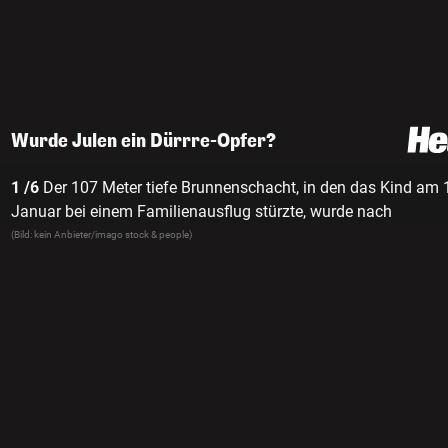
Wurde Julen ein Dürrre-Opfer?
1 /6
Der 107 Meter tiefe Brunnenschacht, in den das Kind am 
Januar bei einem Familienausflug stürzte, wurde nach
Behördenangaben auf der Suche nach Wasser ohne Genehmi
(Bild: kein Anbieter/imago stock & people)
gegraben.