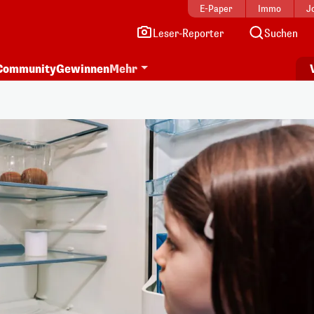
E-Paper
Immo
J
Leser-Reporter
Suchen
Community
Gewinnen
Mehr