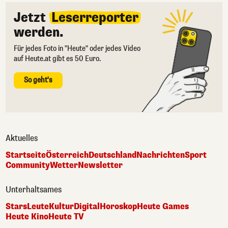
Jetzt
Leserreporter
werden.
Für jedes Foto in "Heute" oder jedes Video
auf Heute.at gibt es 50 Euro.
So geht's
Aktuelles
Startseite
Österreich
Deutschland
Nachrichten
Sport
Community
Wetter
Newsletter
Unterhaltsames
Stars
Leute
Kultur
Digital
Horoskop
Heute Games
Heute Kino
Heute TV