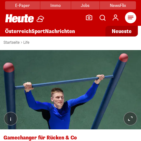
E-Paper
Immo
Jobs
NewsFlix
Arti
Österreich
Sport
Nachrichten
Neueste
Startseite
Life
i
Gamechanger für Rücken & Co