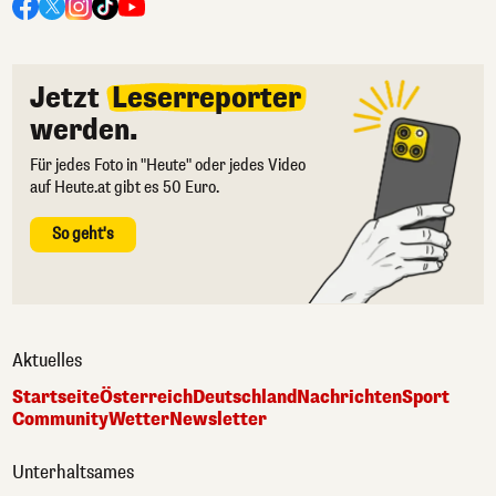
Jetzt
Leserreporter
werden.
Für jedes Foto in "Heute" oder jedes Video
auf Heute.at gibt es 50 Euro.
So geht's
Aktuelles
Startseite
Österreich
Deutschland
Nachrichten
Sport
Community
Wetter
Newsletter
Unterhaltsames