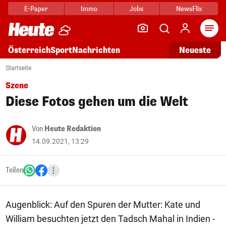
E-Paper
Immo
Jobs
NewsFlix
Arti
Österreich
Sport
Nachrichten
Neueste
Startseite
Szene
Diese Fotos gehen um die Welt
Von
Heute Redaktion
14.09.2021, 13:29
Teilen
Augenblick: Auf den Spuren der Mutter: Kate und
William besuchten jetzt den Tadsch Mahal in Indien -