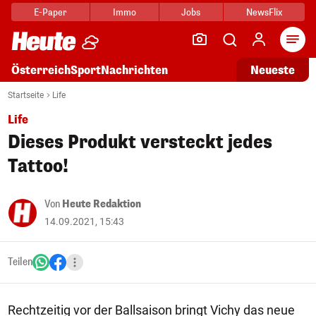
E-Paper
Immo
Jobs
NewsFlix
Arti
Österreich
Sport
Nachrichten
Neueste
Startseite
Life
Life
Dieses Produkt versteckt jedes
Tattoo!
Von
Heute Redaktion
14.09.2021, 15:43
Teilen
Rechtzeitig vor der Ballsaison bringt Vichy das neue