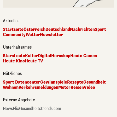
Aktuelles
Startseite
Österreich
Deutschland
Nachrichten
Sport
Community
Wetter
Newsletter
Unterhaltsames
Stars
Leute
Kultur
Digital
Horoskop
Heute Games
Heute Kino
Heute TV
Nützliches
Sport Datencenter
Gewinnspiele
Rezepte
Gesundheit
Wohnen
Verkehrsmeldungen
Motor
Reisen
Video
Externe Angebote
NewsFlix
Gesundheitstrends.com