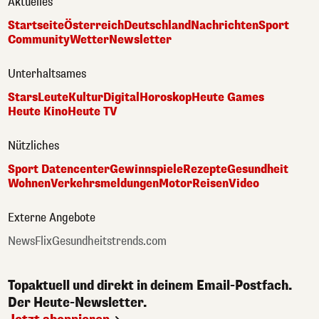
Aktuelles
Startseite
Österreich
Deutschland
Nachrichten
Sport
Community
Wetter
Newsletter
Unterhaltsames
Stars
Leute
Kultur
Digital
Horoskop
Heute Games
Heute Kino
Heute TV
Nützliches
Sport Datencenter
Gewinnspiele
Rezepte
Gesundheit
Wohnen
Verkehrsmeldungen
Motor
Reisen
Video
Externe Angebote
NewsFlix
Gesundheitstrends.com
Topaktuell und direkt in deinem Email-Postfach.
Der Heute-Newsletter.