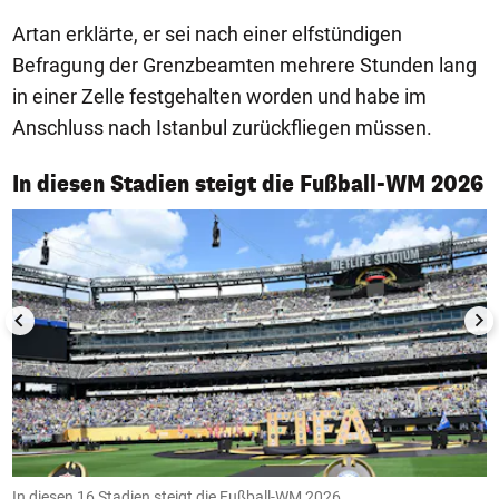
Artan erklärte, er sei nach einer elfstündigen
Befragung der Grenzbeamten mehrere Stunden lang
in einer Zelle festgehalten worden und habe im
Anschluss nach Istanbul zurückfliegen müssen.
1/17
In diesen Stadien steigt die Fußball-WM 2026
In diesen 16 Stadien steigt die Fußball-WM 2026
A