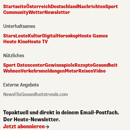
Startseite
Österreich
Deutschland
Nachrichten
Sport
Community
Wetter
Newsletter
Unterhaltsames
Stars
Leute
Kultur
Digital
Horoskop
Heute Games
Heute Kino
Heute TV
Nützliches
Sport Datencenter
Gewinnspiele
Rezepte
Gesundheit
Wohnen
Verkehrsmeldungen
Motor
Reisen
Video
Externe Angebote
NewsFlix
Gesundheitstrends.com
Topaktuell und direkt in deinem Email-Postfach.
Der Heute-Newsletter.
Jetzt abonnieren