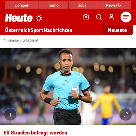
E-Paper
Immo
Jobs
NewsFlix
Arti
Österreich
Sport
Nachrichten
Neueste
Startseite
WM 2026
i
Elf Stunden befragt worden