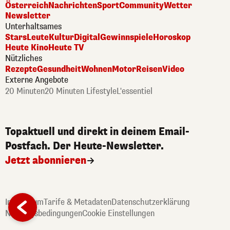
Österreich
Nachrichten
Sport
Community
Wetter
Newsletter
Unterhaltsames
Stars
Leute
Kultur
Digital
Gewinnspiele
Horoskop
Heute Kino
Heute TV
Nützliches
Rezepte
Gesundheit
Wohnen
Motor
Reisen
Video
Externe Angebote
20 Minuten
20 Minuten Lifestyle
L'essentiel
Topaktuell und direkt in deinem Email-
Postfach. Der Heute-Newsletter.
Jetzt abonnieren
Impressum
Tarife & Metadaten
Datenschutzerklärung
Zurück
Nutzungsbedingungen
Cookie Einstellungen