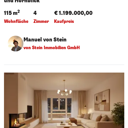
und Hornblick
2
115 m
4
€ 1.199.000,00
Wohnfläche
Zimmer
Kaufpreis
Manuel von Stein
von Stein Immobilien GmbH