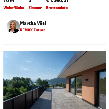
70 m
3
€ 1.360,37
Wohnfläche
Zimmer
Bruttomiete
Martha Vösl
REMAX Future