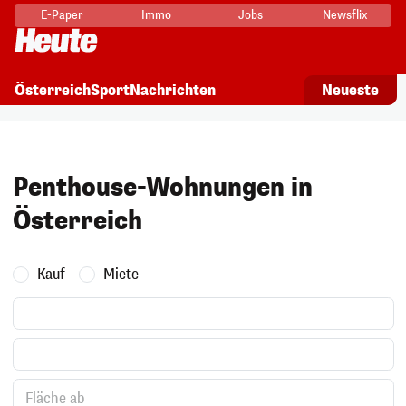
E-Paper
Immo
Jobs
Newsflix
Neueste
Österreich
Sport
Nachrichten
Penthouse-Wohnungen in
Österreich
Kauf
Miete