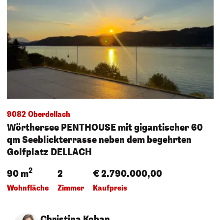
9082 Oberdellach
Wörthersee PENTHOUSE mit gigantischer 60
qm Seeblickterrasse neben dem begehrten
Golfplatz DELLACH
2
90 m
2
€ 2.790.000,00
Wohnfläche
Zimmer
Kaufpreis
Christina Koban