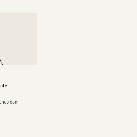
ote
ends.com