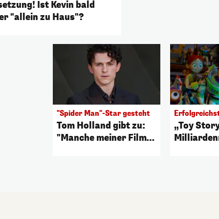
setzung! Ist Kevin bald
er "allein zu Haus"?
"Spider Man"-Star gesteht
Erfolgreichs
Tom Holland gibt zu:
„Toy Stor
"Manche meiner Filme
Milliarde
waren Mist"