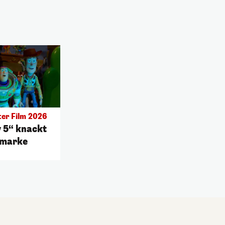
ter Film 2026
y 5“ knackt
nmarke