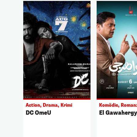
Action, Drama, Krimi
Komödie, Romanz
DC OmeU
El Gawahergy