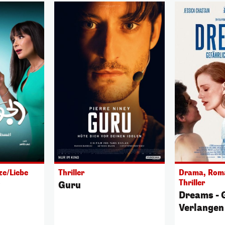
e/Liebe
Thriller
Drama, Roma
Thriller
Guru
Dreams - 
Verlangen