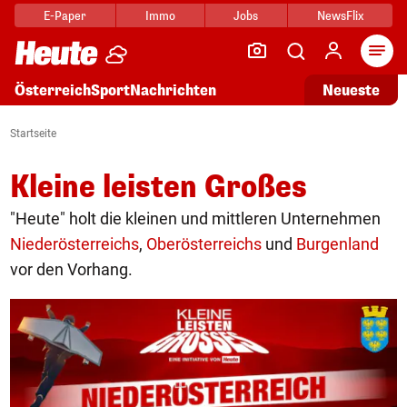
E-Paper
Immo
Jobs
NewsFlix
Arti
Österreich
Sport
Nachrichten
Neueste
Startseite
Kleine leisten Großes
"Heute" holt die kleinen und mittleren Unternehmen
Niederösterreichs
,
Oberösterreichs
und
Burgenland
vor den Vorhang.