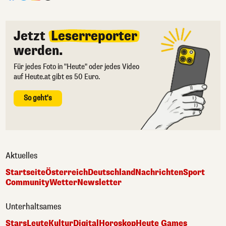
Jetzt
Leserreporter
werden.
Für jedes Foto in "Heute" oder jedes Video
auf Heute.at gibt es 50 Euro.
So geht's
Aktuelles
Startseite
Österreich
Deutschland
Nachrichten
Sport
Community
Wetter
Newsletter
Unterhaltsames
Stars
Leute
Kultur
Digital
Horoskop
Heute Games