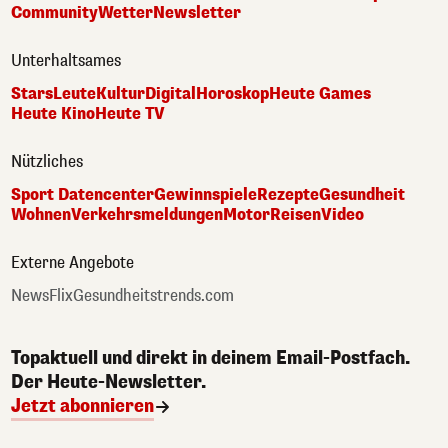
Community
Wetter
Newsletter
Unterhaltsames
Stars
Leute
Kultur
Digital
Horoskop
Heute Games
Heute Kino
Heute TV
Nützliches
Sport Datencenter
Gewinnspiele
Rezepte
Gesundheit
Wohnen
Verkehrsmeldungen
Motor
Reisen
Video
Externe Angebote
NewsFlix
Gesundheitstrends.com
Topaktuell und direkt in deinem Email-Postfach.
Der Heute-Newsletter.
Jetzt abonnieren