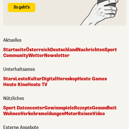
So geht's
Aktuelles
Startseite
Österreich
Deutschland
Nachrichten
Sport
Community
Wetter
Newsletter
Unterhaltsames
Stars
Leute
Kultur
Digital
Horoskop
Heute Games
Heute Kino
Heute TV
Nützliches
Sport Datencenter
Gewinnspiele
Rezepte
Gesundheit
Wohnen
Verkehrsmeldungen
Motor
Reisen
Video
Externe Angebote