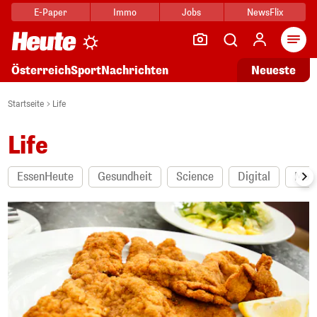
E-Paper
Immo
Jobs
NewsFlix
Arti
Österreich
Sport
Nachrichten
Neueste
Startseite
Life
Life
EssenHeute
Gesundheit
Science
Digital
Mot