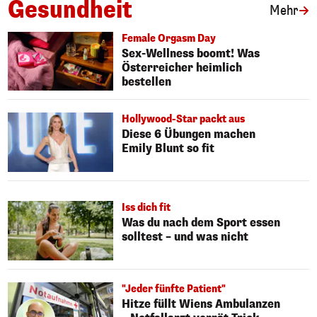
Gesundheit
Art
Mehr
Female Orgasm Day
Sex-Wellness boomt! Was
Österreicher heimlich
bestellen
Hollywood-Star packt aus
Diese 6 Übungen machen
Emily Blunt so fit
Iss dich fit
Was du nach dem Sport essen
solltest – und was nicht
"Jeder fünfte Patient"
Hitze füllt Wiens Ambulanzen