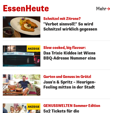
EssenHeute
Art
Mehr
Schnitzel mit Zitrone?
"Verbot sinnvoll!" So wird
Schnitzel wirklich gegessen
Slow cooked, big flavour:
ANZEIGE
Das Trixie Kiddos ist Wiens
BBQ-Adresse Nummer eins
Garten und Genuss im Grätzl
Jaus'n & Spritz – Heurigen-
Feeling mitten in der Stadt
GENUSSWELTEN Sommer Edition
ANZEIGE
5x2 Tickets für die