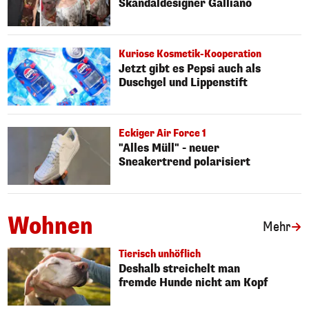
Skandaldesigner Galliano
Kuriose Kosmetik-Kooperation
Jetzt gibt es Pepsi auch als
Duschgel und Lippenstift
Eckiger Air Force 1
"Alles Müll" - neuer
Sneakertrend polarisiert
Wohnen
Art
Mehr
Tierisch unhöflich
Deshalb streichelt man
fremde Hunde nicht am Kopf