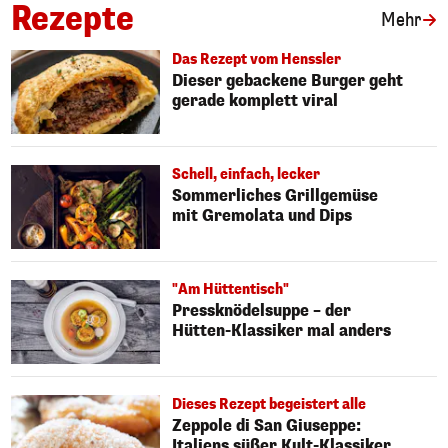
Rezepte
Art
Mehr
Das Rezept vom Henssler
Dieser gebackene Burger geht
gerade komplett viral
Schell, einfach, lecker
Sommerliches Grillgemüse
mit Gremolata und Dips
"Am Hüttentisch"
Pressknödelsuppe – der
Hütten-Klassiker mal anders
Dieses Rezept begeistert alle
Zeppole di San Giuseppe:
Italiens süßer Kult-Klassiker