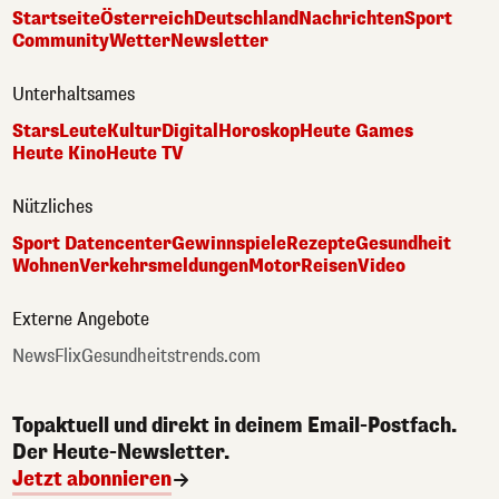
Startseite
Österreich
Deutschland
Nachrichten
Sport
Community
Wetter
Newsletter
Unterhaltsames
Stars
Leute
Kultur
Digital
Horoskop
Heute Games
Heute Kino
Heute TV
Nützliches
Sport Datencenter
Gewinnspiele
Rezepte
Gesundheit
Wohnen
Verkehrsmeldungen
Motor
Reisen
Video
Externe Angebote
NewsFlix
Gesundheitstrends.com
Topaktuell und direkt in deinem Email-Postfach.
Der Heute-Newsletter.
Jetzt abonnieren