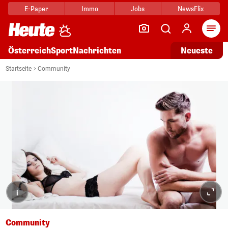
E-Paper
Immo
Jobs
NewsFlix
Arti
Österreich
Sport
Nachrichten
Neueste
Startseite
Community
i
Community